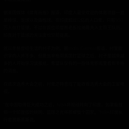
据美国媒体《体育画报》报道，印度人最受欢迎的体育项目一直
是棒球、足球以及曲棍球。在印度超过12亿的人口里，只有500
万人在打篮球。不过在首位印度裔老板拉纳戴夫入主国王队后，
印度对于篮球的关注度也空前提高。
就以辛格曾经生活的村子为例。据India Express报道，村里能
识字的人并不多，但是当辛格到美国打篮球之后，村子里越来越
多的人开始学习读报纸，希望从仅有的一些体育新闻里看到辛格
的消息。
在这次选秀大会之前，村里还特意找了能收看选秀大会的卫星电
视。
“在中国取得巨大成功之后，NBA将视线转向了印度，如果能找
到一个印度版的姚明，篮球之光将照耀整个国家。”NBA印度执
行官贾斯蒂斯说。