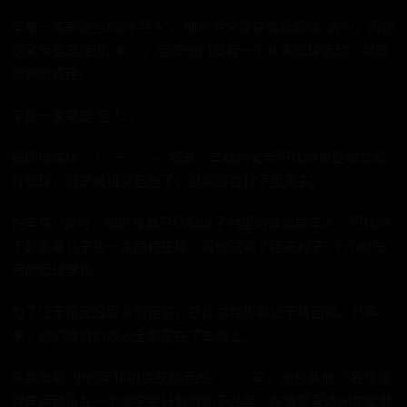
辛格一家都是当地的“巨人”。他的祖父母身高都超过2米10，而他
的父亲更是接近2米20，但是他们没有一个从事篮球运动，都是
纯粹的农民。
辛格一家都是“巨人”。
据印度媒体India Express报道，辛格的父亲巴比尔曾经非常想
打篮球，但是被祖父拒绝了，只能留在村子里务农。
在辛格12岁时，他的身高已经超过了村里的其他成年人，巴比尔
不忍看着儿子也一生伺候庄稼，将他送到了距离村子5个小时车
程的篮球学校。
为了让辛格克服思乡的苦恼，巴比尔每周都让辛格回家。几年
来，他们微薄的收入全都花在了车费上。
身高长到2米的辛格很快脱颖而出。2010年，他和其他29名印度
青年运动员在一个奖学金计划资助下赴美，在佛罗里达州布雷登