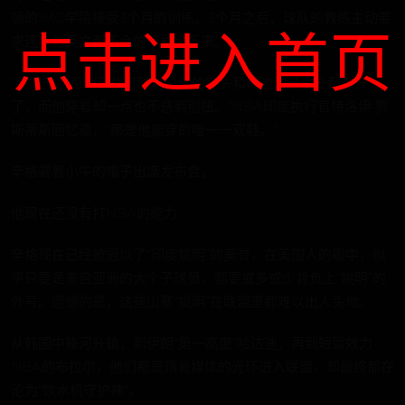
顿的IMG学院接受3个月的训练。3个月之后，球队的教练主动要
点击进入首页
求连一句英文都不会的辛格留下来。
“我第一次见到辛格打球时，他的鞋头和两边的缝合处都裂开
了，而他穿着却一点也不感到别扭。”NBA印度执行官特洛伊·贾
斯蒂斯回忆道，“那是他能穿的唯一一双鞋。”
辛格戴着小牛的帽子出席发布会。
他现在还没有打NBA的能力
辛格现在已经被冠以了“印度姚明”的美誉，在美国人的眼中，似
乎只要是来自亚洲的大个子球员，都要或多或少背负上“姚明”的
外号。遗憾的是，这些山寨“姚明”在联盟里都难以出人头地。
从韩国中锋河升镇，到伊朗“第一高度”哈达迪，再到短暂效力
NBA的布拉尔，他们都是顶着媒体的光环进入联盟，却最终都在
沦为“饮水机守护神”。