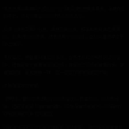
辛格会重蹈覆辙吗？至少在NBA球探和他的教练看来，辛格在三
四年后，很有机会在NBA球场上打出名堂。
根据《体育画报》分析，虽然只有19岁，但辛格的身体足够强
壮，身高2米18的身高，体重达到了132公斤，在球探报告中属于
中上水平。
不仅如此，他还拥有柔和的手感。在奇才队和小牛队的试训当
中，他都能在完成高位挡拆之后，在接近三分线的位置得分。更
重要的是，他和姚明一样，是一位罚球非常稳定的中锋。
辛格在学校课堂里。
“很明显，他现在还没有打NBA的能力，但是在22、23岁的时
候，他应该能进入他的巅峰期。”辛格在佛罗里达州IMG学院打
球时的训练师丹·巴托说道。
而在曾经国王队的代理主帅肯尼·纳特看来，“虽然在移动速度和