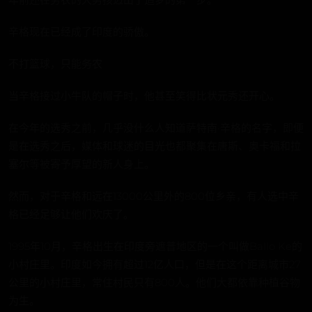
辛格现在已经成了印度的骄傲。
不打篮球，只能务农
当辛格接过小牛队的帽子时，他甚至笑得比状元秀还开心。
在今年的选秀之前，几乎没什么人知道萨特南·辛格的名字，即便
是在选秀之后，媒体和球迷的目光也都聚集在唐斯、奥卡福和拉
塞尔等被寄予厚望的新人身上。
然而，对于辛格和远在13000公里外的800位乡亲，有人选中辛
格已经足够让他们欢庆了。
1995年10月，辛格出生在印度旁遮普地区的一个叫做Ballo Ke的
小村庄里。印度如今拥有超过12亿人口，但是在这个距离城市27
公里的小村庄里，常住村民只有800人。他们大都依靠种植谷物
为生。