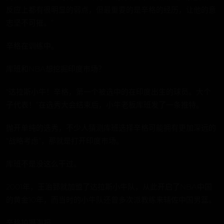
反应上都有很明显的弱点，但最重要的是辛格的经历，让他的意
志坚不可摧。”
辛格在训练中。
库班和NBA想挖掘印度市场？
“达拉斯小牛！辛格，第一个被选中的在印度出生的球员。大个
子代表！”在选秀大会结束后，小牛老板库班发了一条推特。
抛开单纯的选秀，不少人猜测库班选择辛格可能拥有更加深远的
“战略考虑”，那就是打开印度市场。
库班不是没这么干过。
2001年，王治郅就加盟了达拉斯小牛队，从此开启了NBA中国
的黄金10年，而当时的小牛队还曾多次派教练来辅佐中国男篮。
辛格拍摄海报。