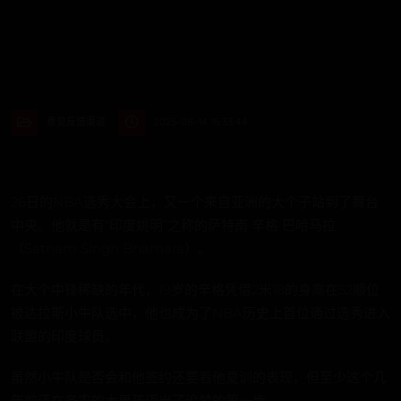
意见反馈渠道
2025-08-14 15:33:44
26日的NBA选秀大会上，又一个来自亚洲的大个子站到了舞台
中央。他就是有“印度姚明”之称的萨特南·辛格·巴哈马拉
（Satnam Singh Bhamara）。
在大个中锋稀缺的年代，19岁的辛格凭借2米18的身高在52顺位
被达拉斯小牛队选中，他也成为了NBA历史上首位通过选秀进入
联盟的印度球员。
虽然小牛队是否会和他签约还要看他夏训的表现，但至少这个几
年前还在务农的大男孩迈出了追梦的第一步。