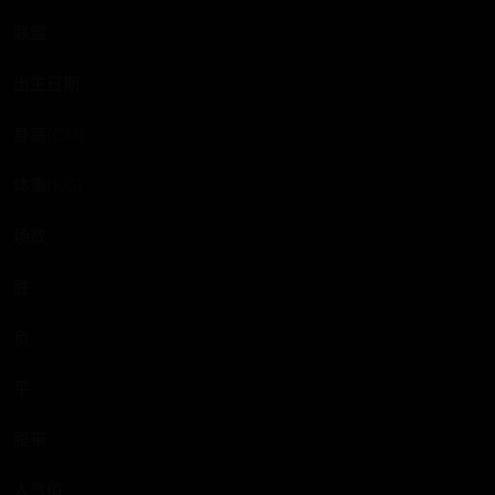
联盟
出生日期
身高(CM)
体重(KG)
场数
胜
负
平
腰带
人气值