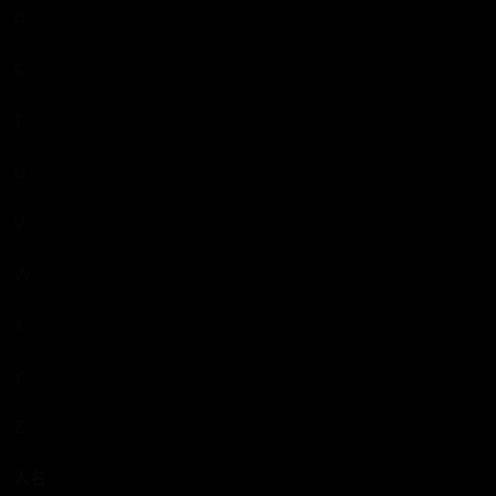
R
S
T
U
V
W
X
Y
Z
人名