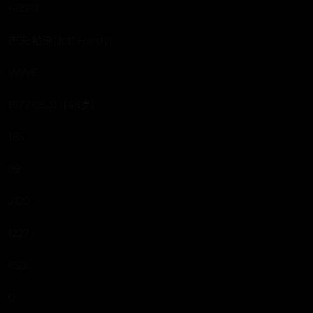
48587
杰夫·哈迪(Jeff Hardy)
WWE
1977.08.31（48岁）
185
99
2120
1227
850
0