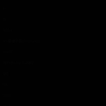
0
19
31554
AJ·斯泰尔斯(AJ Styles)
WWE
1977.06.02（48岁）
180
98
2205