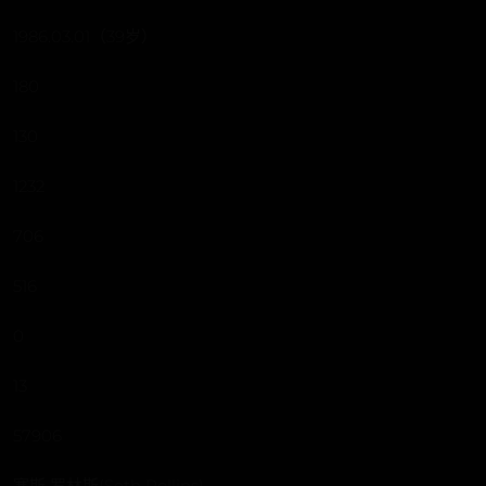
1986.03.01（39岁）
180
130
1232
706
516
0
13
57906
塞斯·罗林斯(Seth Rollins)