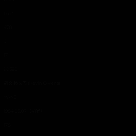
1767
478
0
17
90590
凯文·欧文斯(Kevin Owens)
WWE
1984.05.07（41岁）
178