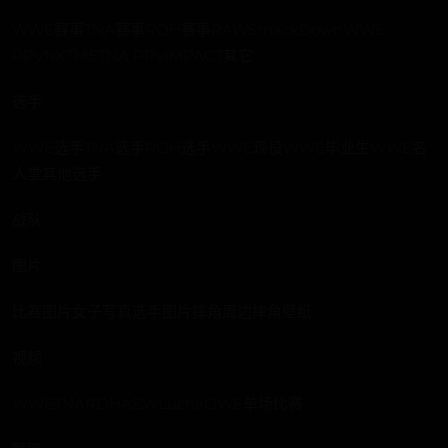
WWE赛事TNA赛事ROH赛事RAWSmackDownWWE
PPVNXTMETNA PPViMPACT其它
选手
WWE选手TNA选手ROH选手WWE现役WWE毕业生WWE名
人堂其他选手
战队
图片
比赛图片女子写真选手图片摔角周边摔角壁纸
视频
WWETNAROHAEWLuchaOWE单场比赛