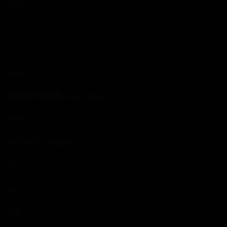
1406
0
21
20552
阿莱克萨·布里斯(Alexa Bliss)
WWE
1991.08.09（34岁）
155
46
603