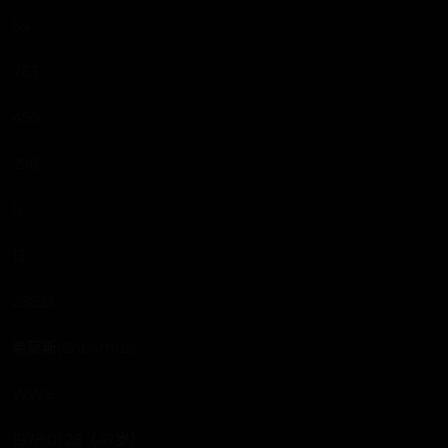
54
763
450
296
0
13
28623
希莫斯(Sheamus)
WWE
1978.01.28（47岁）