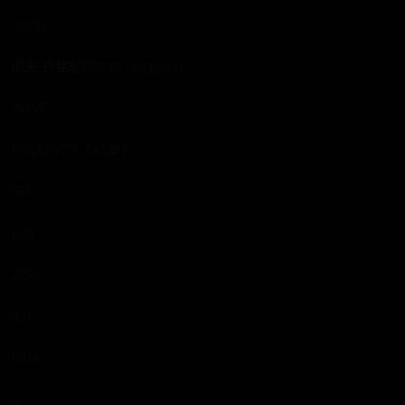
21520
道夫·齐格勒(Dolph Ziggler)
WWE
1980.07.27（45岁）
183
100
2251
921
1304
0