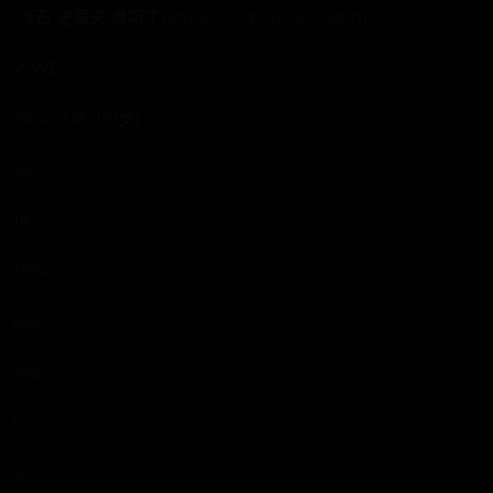
“冷石”史蒂夫·奥斯丁(Stone Cold Steve Austin)
WWE
1964.12.18（61岁）
185
116
1394
822
485
0
20