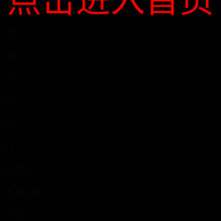
193
121
435
316
111
0
13
58682
大E(Big E)
WWE