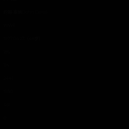
约翰·塞纳(John Cena)
WWE
1977.04.23（48岁）
185
114
2441
1930
461
0