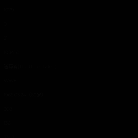
1079
0
21
108418
送葬者(The Undertaker)
WWE
1965.03.24（60岁）
208
136
2303