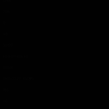
1348
798
0
48
30197
HHH(Triple H)
WWE
1969.07.27（56岁）
193
116