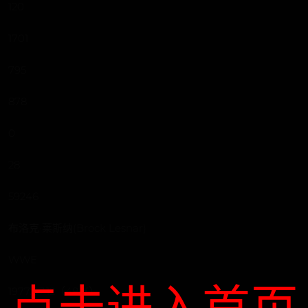
120
1701
795
878
0
28
59246
布洛克·莱斯纳(Brock Lesnar)
WWE
点击进入首页
1977.07.12（48岁）