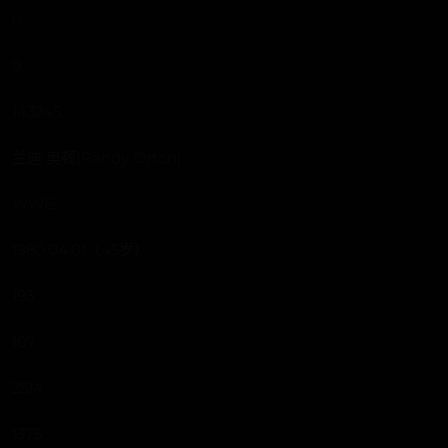
0
9
143245
兰迪·奥顿(Randy Orton)
WWE
1980.04.01（45岁）
193
107
2514
1375