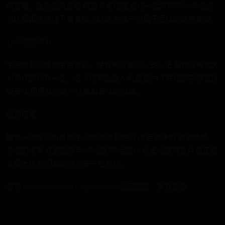
的夜晚。胜负烟消云散,偶像来来往往,当初一起欢呼的伙伴,会因
为比赛再次在线下或者线上相遇,完成一次属于足球的酣畅聚会。
@光明网评员:
生活的意义就是生活本身。世界杯决赛圈32支队伍,最终能捧起大
力神杯的只有一支。这个现实启迪人们,既要为了辉煌的荣誉去拼
搏奋斗,更要享受这个拼搏和奋斗的过程。
话题征集
聚焦一周新闻热点事件,深度思考,理性评述,百家争鸣,激浊扬清。
亲爱的读者,欢迎您参与“评论区”的话题讨论,无论是微言片语还是
长篇大论,我们都期待您来一吐为快。
邮箱:bandaobianjibu@163.com返回搜狐，查看更多