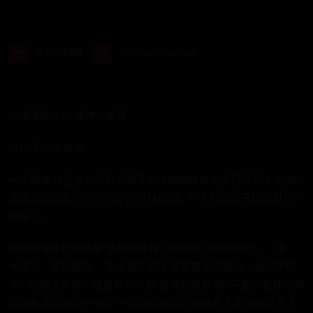
意见反馈渠道
2025-08-01 08:32:46
这哪里是什么“诸神的黄昏”
特约评论员 安东
一不留神,我还在对烈日骄阳下的玫瑰碗体育场里巴乔双手叉腰的
落寞背影念念不忘,“00后”的贝林厄姆、萨卡们已经开始在世界杯
进球了。
都在说今年世界杯是“诸神的黄昏”,叱咤球坛多年的梅西、C罗、
本泽马、莫德里奇……不出意外的话,这都是他们最后一届世界杯
了。然而又有哪一届世界杯不是“诸神的黄昏”呢?只要你看球时间
足够长,可以看到一代又一代巨星谢幕,区别是有人走得灿烂,有人