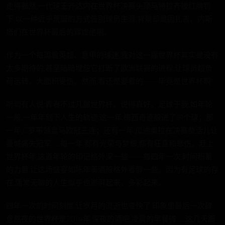
走得黯然,一代球王齐达内在世界杯决赛头顶马特拉齐被红牌罚
下,以一种近乎荒诞的方式告别球员生涯,背景却是因扎吉、内斯
塔们在世界杯最后的辉煌绝唱。
作为一个每周看英超、意甲的球迷,我对这一届世界杯其实是没有
太多期待的,甚至暗暗埋怨它打断了欧洲联赛的进程,让球员超负
荷运转、大面积受伤。然而,看还是要看的——毕竟是世界杯啊!
听到有人说:青春不过几届世界杯。说得真好。足球于我,如年轮
一般,一年年刻下人生的轨迹:这一年,梅西奇迹般进了91个球；那
一年,C罗带领皇马欧冠三连；还有一年,瓜迪奥拉在决赛整活儿让
曼城痛失冠军……每一年,都有光荣与梦想,都有狂喜和悲伤。赶上
世界杯年,这道年轮的印记格外深一些——每四年一次,时间积蓄
的力量,让这场盛宴如陈年美酒般格外香醇一些。因为有足球的存
在,庸常无聊的人生似乎也澎湃起来、多彩起来。
四年一次的时间刻度,让岁月的流逝也变快了,印象里最后一次肆
意熬夜的世界杯是2014年,深夜的酒吧,凌晨的早餐摊……这几天跟