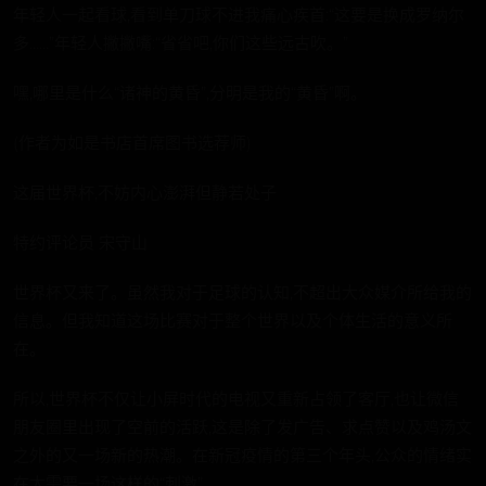
年轻人一起看球,看到单刀球不进我痛心疾首:“这要是换成罗纳尔
多……”年轻人撇撇嘴:“省省吧,你们这些远古吹。”
嘿,哪里是什么“诸神的黄昏”,分明是我的“黄昏”啊。
(作者为如是书店首席图书选荐师)
这届世界杯,不妨内心澎湃但静若处子
特约评论员 宋守山
世界杯又来了。虽然我对于足球的认知,不超出大众媒介所给我的
信息。但我知道这场比赛对于整个世界以及个体生活的意义所
在。
所以,世界杯不仅让小屏时代的电视又重新占领了客厅,也让微信
朋友圈里出现了空前的活跃,这是除了发广告、求点赞以及鸡汤文
之外的又一场新的热潮。在新冠疫情的第三个年头,公众的情绪实
在太需要一场这样的“刺激”。