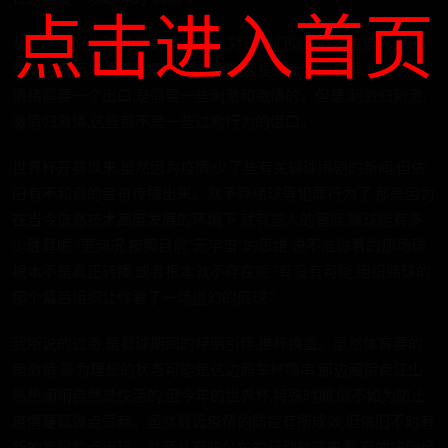
点击进入首页
从这层意义上说,比赛的谁胜谁负,对于我们似乎并不重要。对于
整个世界而言,重要的是,这场比赛能否提振士气。毕竟,很多人的
情绪需要一个出口,是需要一些刺激和激情的。但是,刺激归刺激,
激情归激情,这些都不是一些过激行为的借口。
世界杯开赛以来,虽然因为疫情,少了些有关输球闹剧的新闻,但依
旧有不和谐的音符传播出来。就不算赌球等犯罪行为了,那是因为
在当今信息技术高度发展的环境下,就有些人的智商,赌球能有多
少胜算呢?更何况,按照目前“元宇宙”的思维,说不准你看的那场球
根本不是真正转播,或者根本就不存在呢?有没有可能,组织赌球的
那个幕后组织让你看了一场虚幻的假球?
我所说的过激,是看球期间的呼朋引伴,推杯换盏。虽然体育要的
是激情,最为理想的状态可能是这边厢举杯撸串,那边厢指点江山,
热热闹闹自然是快活的,但今年的世界杯,特殊时期,倒不如为防止
疫情蔓延做点贡献。虽然最近疫情的防控有所成效,但依旧不时有
新的高风险点出现。甚至从有些公布的行动轨迹来看,有的病例经