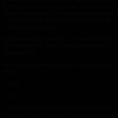
历之丰富,让人叹为观止。不禁也让人思量,为什么不减少不必要
的聚集和外出呢?虽然有属于个体的自由,但在内心的角度来说,能
不能将风险降到最低呢?所以,面对世界杯,不妨内心澎湃,动如脱
兔,但行为上还是静如处子的好。
说到底,体育精神其实是一种生活态度。为了疫情早日结束,还是
坐在家里好好看球得了。勤通风、少聚集,别熬夜,等待疫情过去,
把酒临风倒也不迟。
(作者为青岛科技大学传媒学院副教授,媒介与社会发展研究中心
负责人)
互动留言
@王军利:
在卡塔尔世界杯的开幕式上,患有尾椎退化综合征的加尼姆·阿尔·
穆夫塔赢得了全场欢呼。虽然他身体不便,但依旧积极乐观地参加