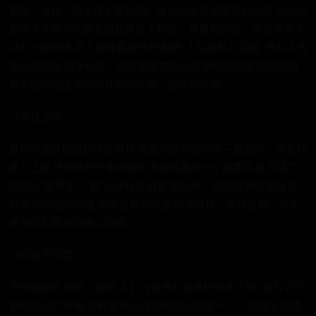
足球、滑板、游泳潜水等运动。这份对生活和足球的热爱,也让他
赢得了卡塔尔乃至全球数百万人的爱、尊重和钦佩。热爱从来不
只有一种表达,有人选择轰轰烈烈,相信“人生能有几回搏”,也有人选
择云淡风轻,细水长流。这些做法之所以都被称为热爱,是因为当
事人在作出选择时所具有的勇敢、坚持和希望。
@浙江之声:
虽然中国队屡屡缺席世界杯,但走向世界的中国一直在场。从某种
意义上说,世界杯是分享全球化发展成果的一个重要平台,见证了
中国从“世界工厂”到“全球经济引擎”的历程。而与世界各国互通
有无,是中国的机遇,也是世界的机遇,和谐共存、合作互利、共生
共享的发展潮流难以阻挡。
@党报评论君:
不是运动员,未曾上球场,人们为何总对世界杯念念不忘?因为它记
录时光,回忆青春,仿佛能够让时光倒流,回到那一个个只属于足球