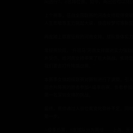
间进行7、8名排位赛。如今，两回合均以3比
上个赛季，征战全国联赛的河南女排取得突破
人王思敏等主力挑起大梁，接应段梦可等新生
再度踏上联赛征程的河南女排，球队整体实力
常规赛阶段，“升班马”河南女排面对实力强
外受伤，给河南女排带来了巨大挑战。焦帅告
我们要去打升降挑战赛。”
本赛季女排超级联赛对赛制进行了调整，引人
回合升降赛的胜者参加A级季后赛，负者参加
第一名深圳女排的挑战。
最终，焦帅通过人员位置变化弥补不足，同时
第一步。
A级季后赛，8支球队分为两组——上海、天