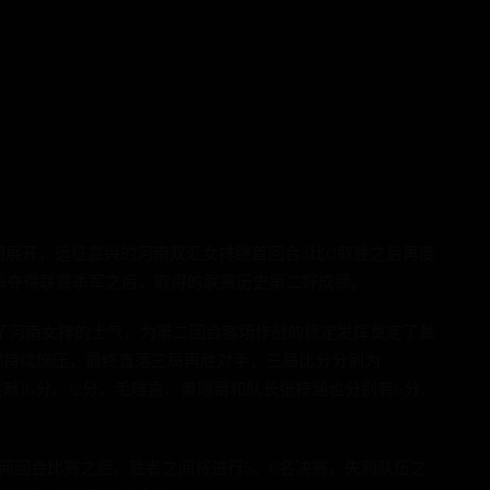
如期展开，远征嘉兴的河南双汇女排继首回合3比0取胜之后再度
赛季夺得联赛季军之后，取得的联赛历史第二好成绩。
振了河南女排的士气，为第二回合客场作战的稳定发挥奠定了基
端持续施压，最终直落三局再胜对手，三局比分分别为
贡献16分、12分，毛唯嘉、黄瑞蕾和队长张梓涵也分别有6分、
。两回合比赛之后，胜者之间将进行5、6名决赛，失利队伍之