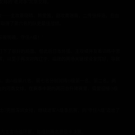
女排的“老对手”北京女排。
效——主攻蔡晓晴、韩雯雅，副攻黄瑞蕾，二传张梓涵，自由
排取得了第六名的队史最佳战绩。
很明确，守住A级！”
，打下了很好的局面。但此后日本外援、主攻橘井友香训练中意
赛，以至于再次对阵辽宁、福建的两场关键球没发挥好，导致
，由A级第八名、第七名分别对阵B级第一名、第二名。两
八位的河南女排，在赛季中期的两回合升降赛里，需要迎接B级
0完胜深圳女排，继续进军A级季后赛，向“守住A级”迈出了
组内主客场循环赛，每组前两名晋级半决赛。