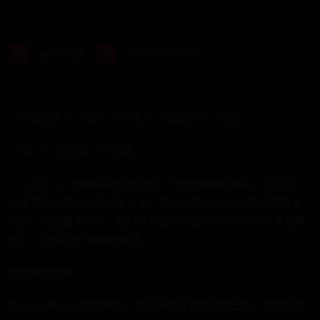
话题讨论社区
2025-08-14 13:20:00
nba常规赛mvp排名（06年nba常规赛mvp排名）
06年NBA常规赛MVP排名
2006年NBA常规赛在历史上是一个非常特殊的赛季，因为这一
年是在乔丹退役之后的第一年，而这一年的MVP也是非常有争
议的。在这篇文章中，我们将从五个方面对2006年NBA常规赛
的MVP排名进行详细的阐述。
球员数据表现
在2006年NBA常规赛中，有很多球员表现非常出色，但是其中