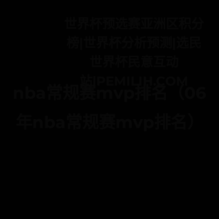
世界杯预选赛亚洲区积分
榜|世界杯分析预测|选民
世界杯民意互动
站|PEMILIH.COM
nba常规赛mvp排名（06
年nba常规赛mvp排名）