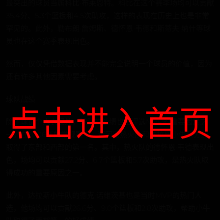
最突出的球员当属科比·布莱恩特。科比在这个赛季场均可以贡献
35.4分、5.3个篮板和4.5次助攻，这样的表现在历史上也是非常
罕见的。此外，勒布朗·詹姆斯、德怀恩·韦德和斯蒂夫·纳什等球
员也在这个赛季表现出色。
然而，仅仅凭借数据表现并不能完全说明一个球员的价值，因为
还有许多其他因素需要考虑。
球队战绩
点击进入首页
除了球员个人表现外，球队的战绩也是评选MVP的重要因素之
一。在2006年的常规赛中，迈阿密热火队和达拉斯小牛队分别
取得了东部和西部的第一名。其中，热火队的德怀恩·韦德表现出
色，场均可以贡献27.2分、6.7个篮板和5.7次助攻，是热火队取
得成功的重要原因之一。
此外，达拉斯小牛队的德克·诺维茨基也是当时MVP的热门人
选，他场均可以贡献26.6分、9.0个篮板和2.8次助攻，帮助小牛