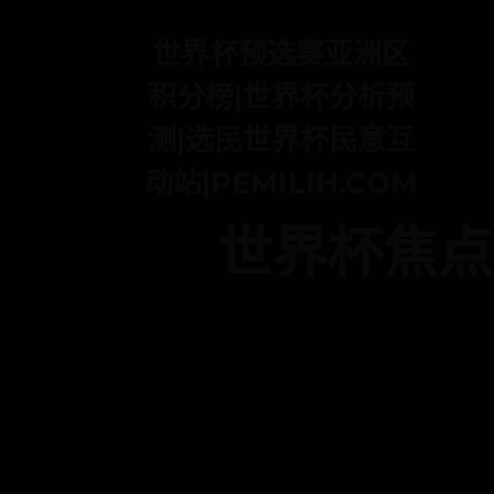
世界杯预选赛亚洲区
积分榜|世界杯分析预
测|选民世界杯民意互
动站|PEMILIH.COM
世界杯焦点