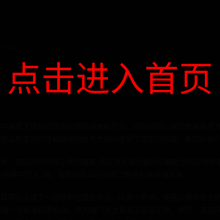
11:45:51
点击进入首页
队与土耳其队的对决无疑是本届赛事的一大亮点。两支风格迥异的球
中展现了极强的进攻欲望和战术执行力。球队的核心球员如蒂莫西·
则以稳定的防守和精准的长传为球队提供了坚实的后盾。美国队在小
术。球队的中场核心梅尔滕斯·迪亚涅凭借出色的拦截能力和长传精
小组赛中打入3球，帮助球队以小组第二的身份晋级淘汰赛。
土耳其队上演了一场精彩的攻防大战。比赛一开始，美国队便凭借主
利用一次快速反击机会，单刀破门为土耳其队首开记录。然而，美国队