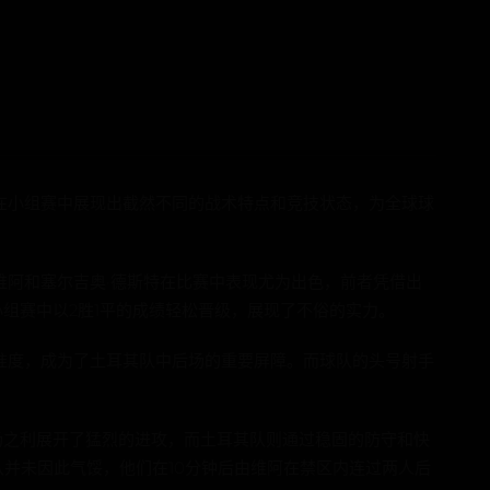
队在小组赛中展现出截然不同的战术特点和竞技状态，为全球球
维阿和塞尔吉奥·德斯特在比赛中表现尤为出色，前者凭借出
组赛中以2胜1平的成绩轻松晋级，展现了不俗的实力。
准度，成为了土耳其队中后场的重要屏障。而球队的头号射手
场之利展开了猛烈的进攻，而土耳其队则通过稳固的防守和快
并未因此气馁，他们在10分钟后由维阿在禁区内连过两人后