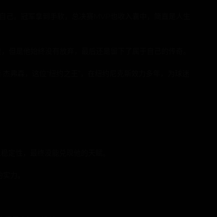
自己。冠军拿到手软，总决赛MVP也收入囊中，简直是人生
难，但是他始终没有放弃，最后还是留下了属于自己的传奇。
·杰弗森，这位“纽约之王”，在纽约尼克斯效力多年，为球迷
乏稳定性，最终没能兑现他的天赋。
的实力。