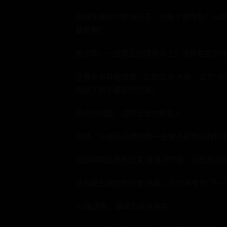
诺维茨基这个欧洲小子，也是个狠角色！从默
赢家啊！
皮尔斯，一位真正的球场斗士！当年在凯尔
还有许多其他球员，比如迈克·米勒，这个“米
贡献了很多精彩的比赛！
选秀的残酷：过眼云烟的那些人
当然，98年的选秀也有一些球员最终没有打
比如榜眼选秀的迈克·奥洛沃坎迪，这位来自
还有第五顺位的拉里·休斯，这位被誉为“下
98届选秀：巅峰与低谷并存