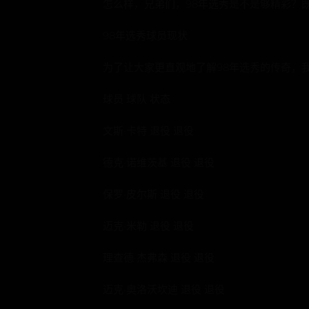
怎么样，兄弟们，98年选秀是不是够精彩？
98年选秀球员现状
为了让大家更直观地了解98年选秀的传奇，
球员 球队 状态
文斯·卡特 退役 退役
德克·诺维茨基 退役 退役
保罗·皮尔斯 退役 退役
迈克·米勒 退役 退役
理查德·杰弗森 退役 退役
迈克·奥洛沃坎迪 退役 退役