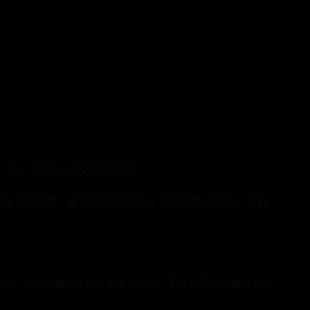
？谁一飞冲天，谁又默默无闻？
德克·诺维茨基，这位欧洲篮球之光！还有保罗·皮尔斯，这位
承认，卡特的巅峰时期其实是短暂的，而且冠军梦一直没有实