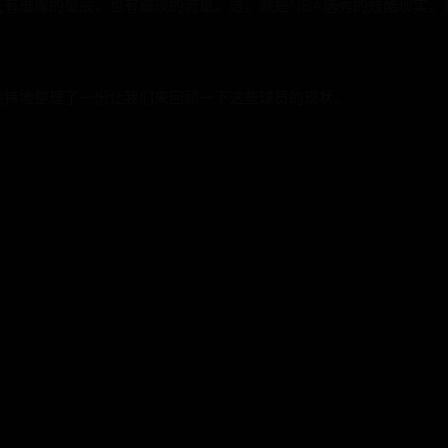
既有璀璨的星辰，也有黯淡的流星。这，就是NBA选秀的残酷现实，
我特地整理了一份让我们来回顾一下这些球员的现状。