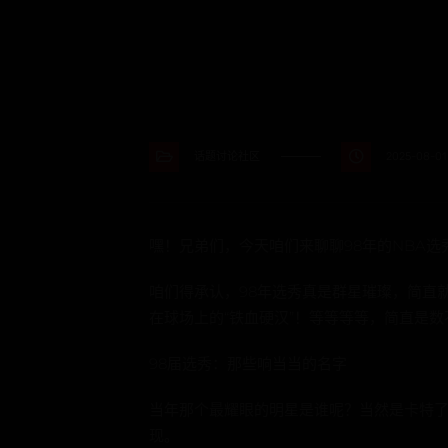
话题讨论社区
2025-08-01 
嘿！兄弟们，今天咱们来聊聊98年的NBA
咱们得承认，98年选秀真是群星璀璨，简直就
在球场上的“铁血硬汉”！等等等等，简直是数
98届选秀：那些响当当的名字
当年那个最耀眼的明星是谁呢？当然是卡特
现。