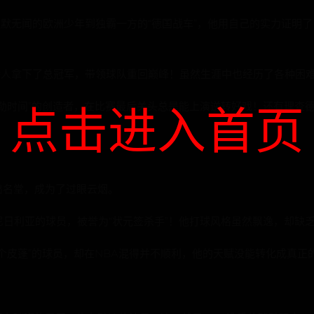
默无闻的欧洲少年到独霸一方的“德国战车”，他用自己的实力证明了
特人拿下了总冠军，带领球队重回巅峰！虽然生涯中也经历了各种困
勒时间”的创造者，在比赛最后关头总是能上演逆转好戏！还有理查德
点击进入首页
出名堂，成为了过眼云烟。
尼日利亚的球员，被誉为“状元签杀手”！他打球风格虽然飘逸，却缺
一个皮蓬”的球员，却在NBA混得并不顺利，他的天赋没能转化成真正