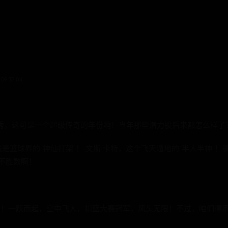
09:37:04
选秀，这可是一个超级传奇的年份啊！当年那些潜力股后来都怎么样了
是篮球界的“神仙打架”！ 文斯·卡特，这个飞天遁地的“半人半神”！
不胜数啊！
了！一跃而起，空中飞人，扣篮大赛冠军，风头无限！不过，咱们得